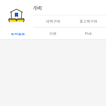
book/rent/[id]
대여
새책구매
중고책구매
도서정보
리뷰
Pick