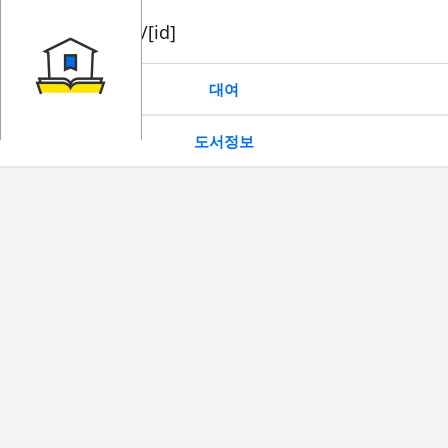
book/rent/[id]
대여
도서정보