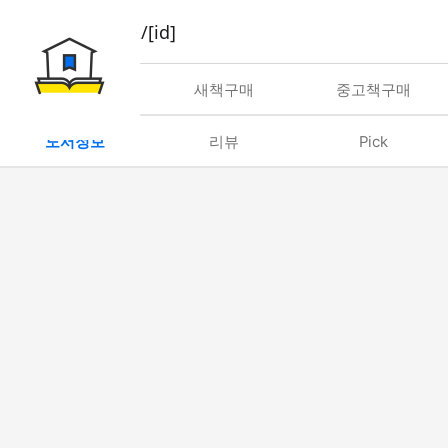
book/rent/[id]
대여
새책구매
중고책구매
도서정보
리뷰
Pick