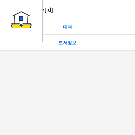
book/rent/[id]
대여
도서정보