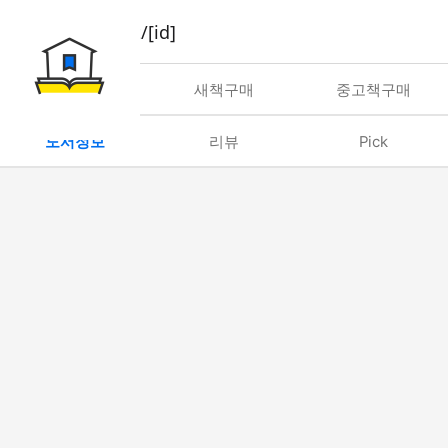
book/rent/[id]
대여
새책구매
중고책구매
도서정보
리뷰
Pick