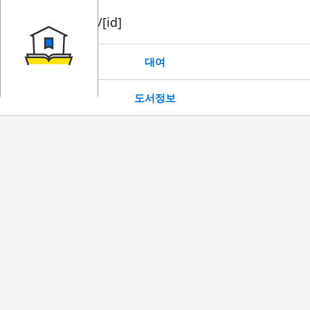
book/rent/[id]
대여
도서정보