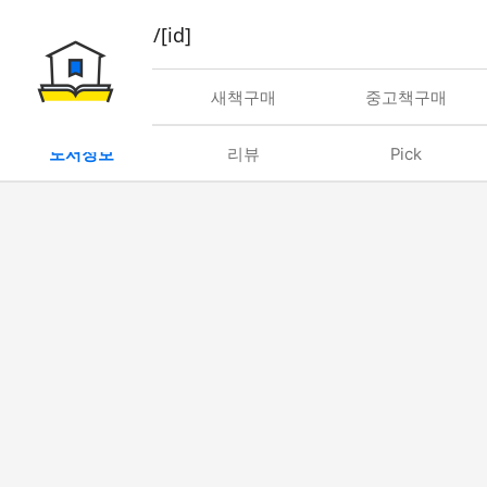
book/rent/[id]
대여
새책구매
중고책구매
도서정보
리뷰
Pick