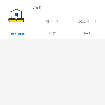
book/rent/[id]
대여
새책구매
중고책구매
도서정보
리뷰
Pick