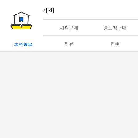
book/rent/[id]
대여
새책구매
중고책구매
도서정보
리뷰
Pick