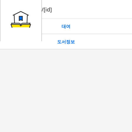
book/rent/[id]
대여
도서정보