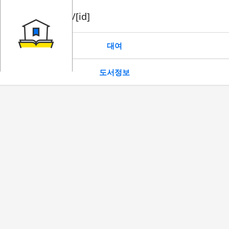
book/rent/[id]
대여
도서정보