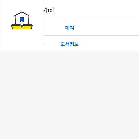
book/rent/[id]
대여
도서정보