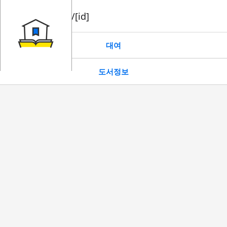
book/rent/[id]
대여
도서정보