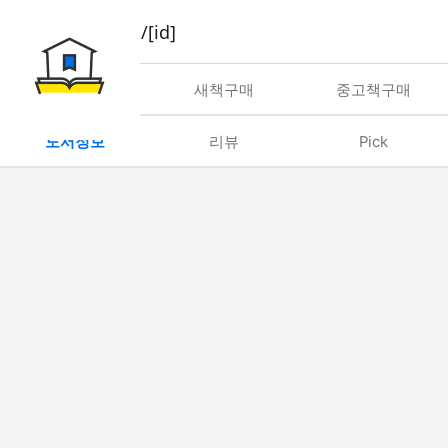
book/rent/[id]
대여
새책구매
중고책구매
도서정보
리뷰
Pick