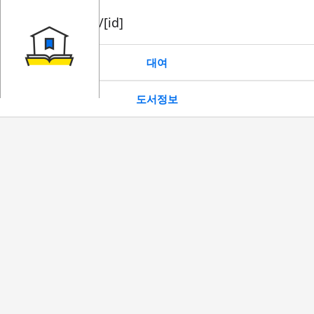
book/rent/[id]
대여
도서정보