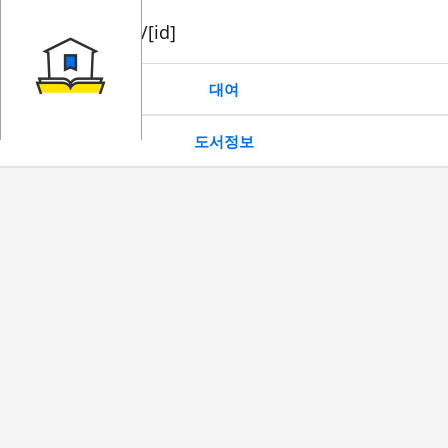
book/rent/[id]
대여
도서정보