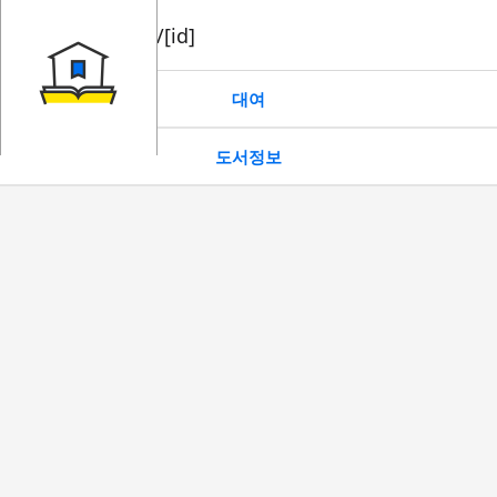
book/rent/[id]
대여
도서정보