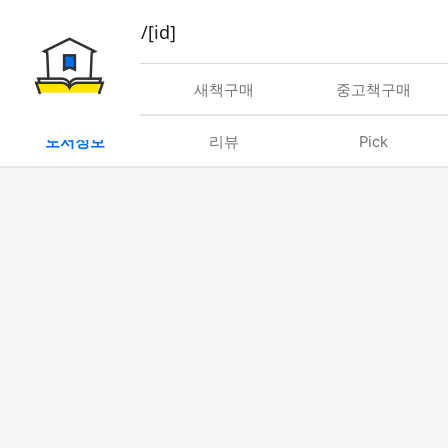
book/rent/[id]
대여
새책구매
중고책구매
도서정보
리뷰
Pick