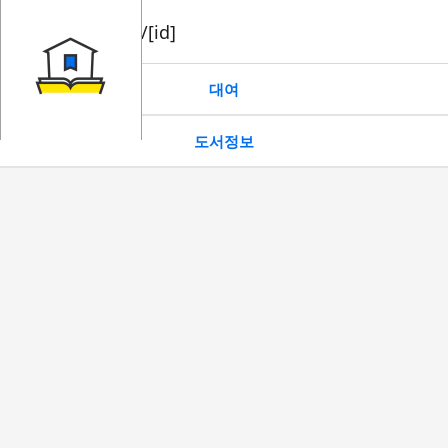
book/rent/[id]
대여
도서정보