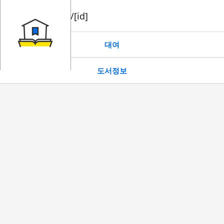
book/rent/[id]
대여
도서정보