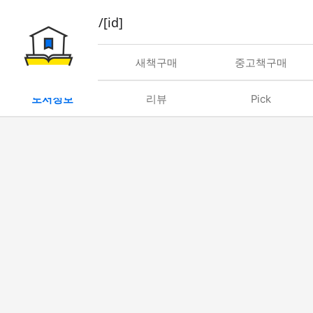
book/rent/[id]
대여
새책구매
중고책구매
도서정보
리뷰
Pick