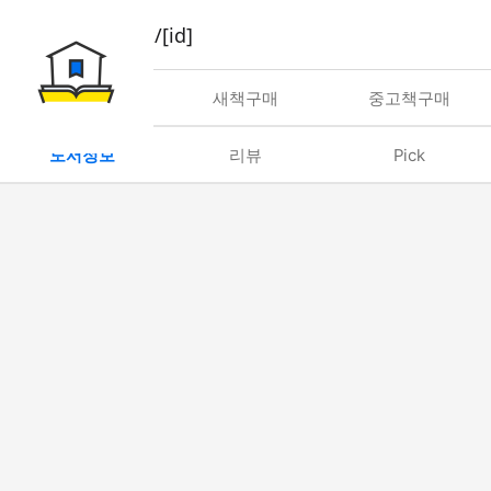
book/rent/[id]
대여
새책구매
중고책구매
도서정보
리뷰
Pick