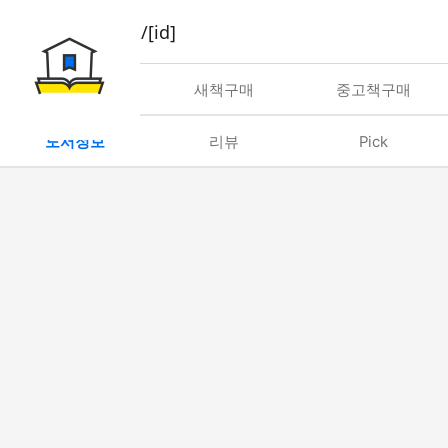
book/rent/[id]
대여
새책구매
중고책구매
도서정보
리뷰
Pick