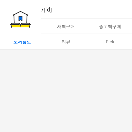
book/rent/[id]
대여
새책구매
중고책구매
도서정보
리뷰
Pick