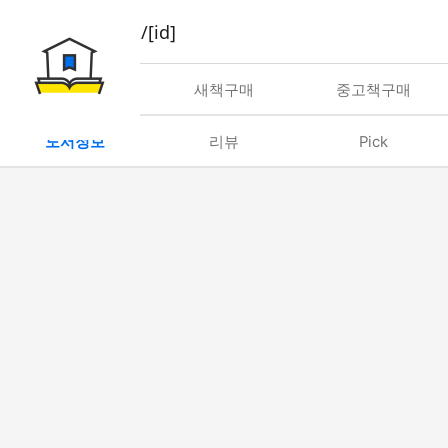
book/rent/[id]
대여
새책구매
중고책구매
도서정보
리뷰
Pick