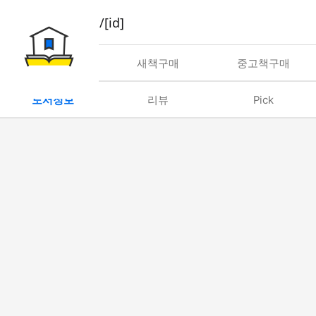
book/rent/[id]
대여
새책구매
중고책구매
도서정보
리뷰
Pick