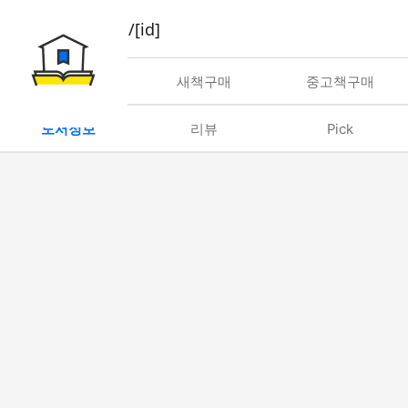
book/rent/[id]
대여
새책구매
중고책구매
도서정보
리뷰
Pick