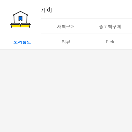
book/rent/[id]
대여
새책구매
중고책구매
도서정보
리뷰
Pick