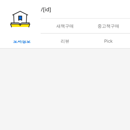
book/rent/[id]
대여
새책구매
중고책구매
도서정보
리뷰
Pick