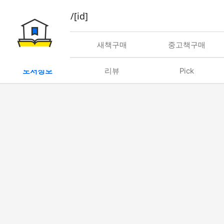
book/rent/[id]
대여
새책구매
중고책구매
도서정보
리뷰
Pick