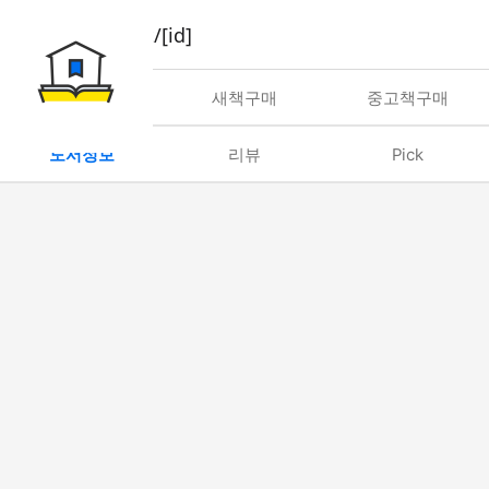
book/rent/[id]
대여
새책구매
중고책구매
도서정보
리뷰
Pick