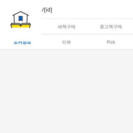
book/rent/[id]
대여
새책구매
중고책구매
도서정보
리뷰
Pick