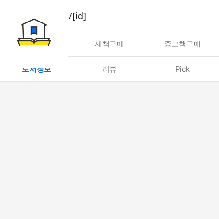
book/rent/[id]
대여
새책구매
중고책구매
도서정보
리뷰
Pick