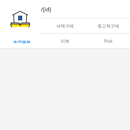
book/rent/[id]
대여
새책구매
중고책구매
도서정보
리뷰
Pick