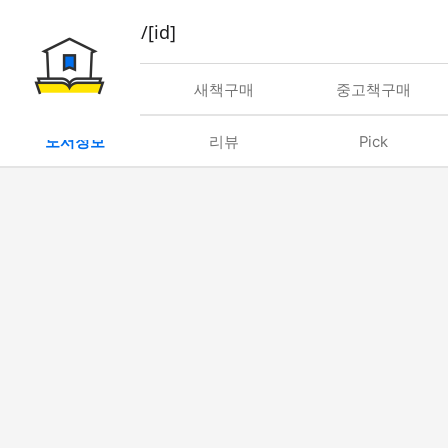
book/rent/[id]
대여
새책구매
중고책구매
도서정보
리뷰
Pick