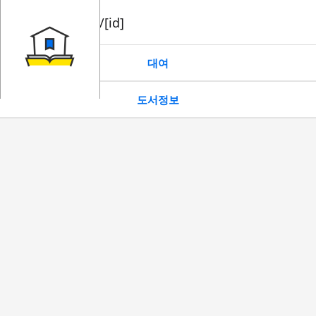
book/rent/[id]
대여
도서정보