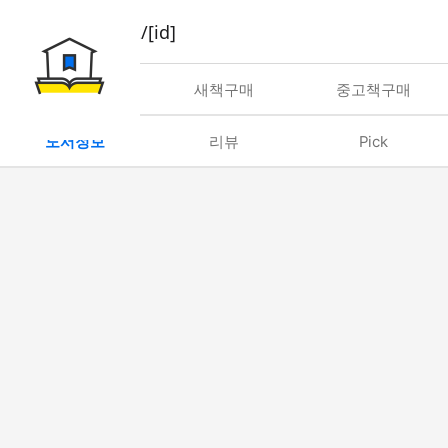
book/rent/[id]
대여
새책구매
중고책구매
도서정보
리뷰
Pick