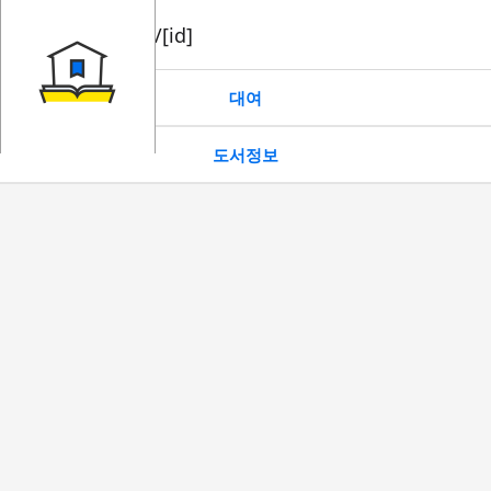
book/rent/[id]
대여
도서정보