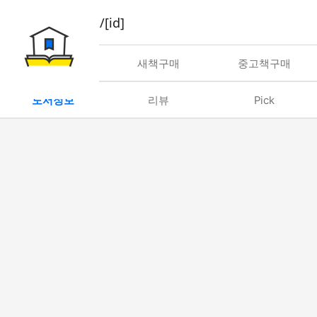
book/rent/[id]
대여
새책구매
중고책구매
도서정보
리뷰
Pick