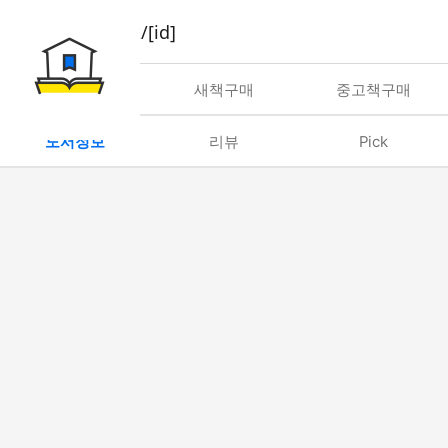
book/rent/[id]
대여
새책구매
중고책구매
도서정보
리뷰
Pick