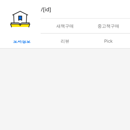
book/rent/[id]
대여
새책구매
중고책구매
도서정보
리뷰
Pick