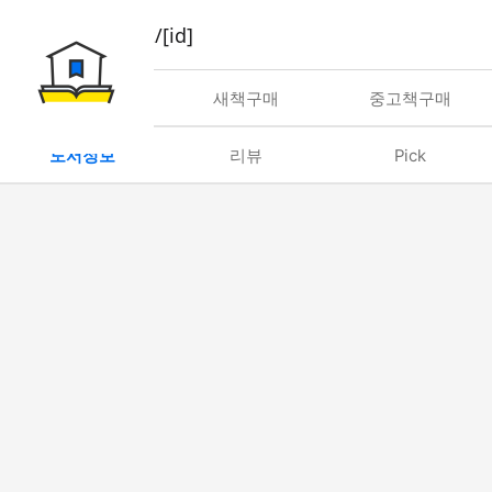
book/rent/[id]
대여
새책구매
중고책구매
도서정보
리뷰
Pick