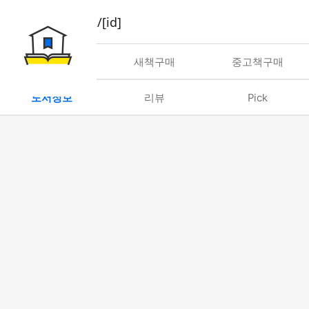
book/rent/[id]
대여
새책구매
중고책구매
도서정보
리뷰
Pick