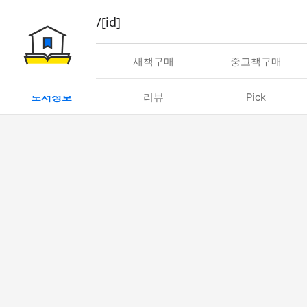
book/rent/[id]
대여
새책구매
중고책구매
도서정보
리뷰
Pick