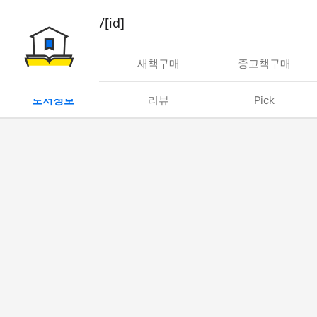
book/rent/[id]
대여
새책구매
중고책구매
도서정보
리뷰
Pick