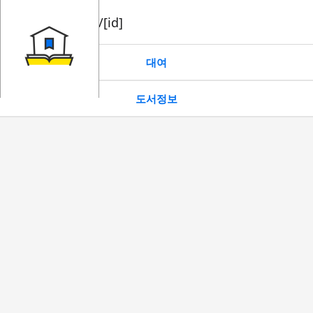
book/rent/[id]
대여
도서정보