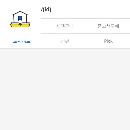
book/rent/[id]
대여
새책구매
중고책구매
도서정보
리뷰
Pick