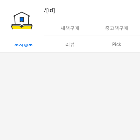
book/rent/[id]
대여
새책구매
중고책구매
도서정보
리뷰
Pick