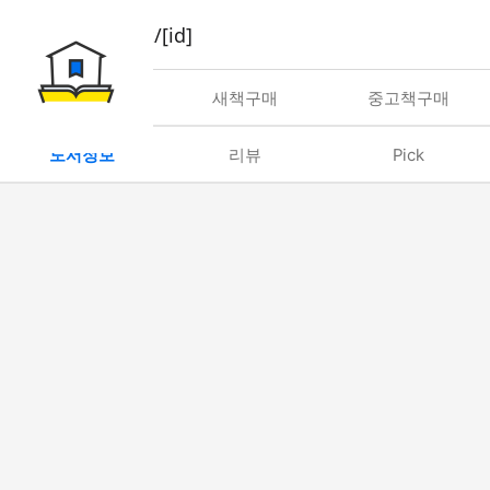
book/rent/[id]
대여
새책구매
중고책구매
도서정보
리뷰
Pick