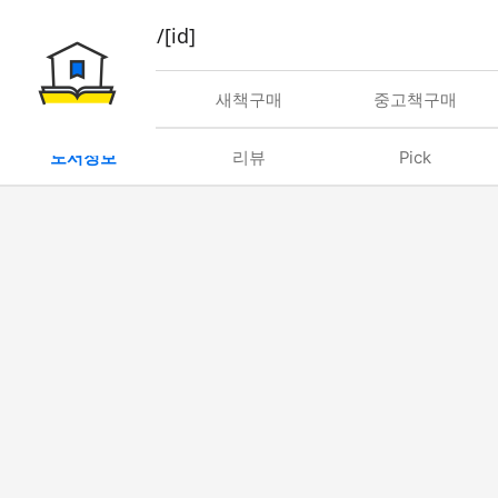
book/rent/[id]
대여
새책구매
중고책구매
도서정보
리뷰
Pick